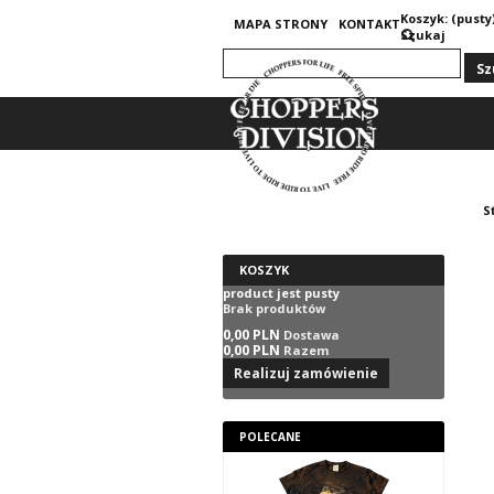
Koszyk:
(pusty
MAPA STRONY
KONTAKT
Szukaj
S
KOSZYK
product
jest pusty
Brak produktów
0,00 PLN
Dostawa
0,00 PLN
Razem
Realizuj zamówienie
POLECANE