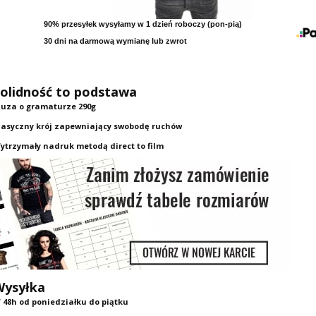
90% przesyłek wysyłamy w 1 dzień roboczy (pon-pią)
30 dni na darmową wymianę lub zwrot
SHIRT ENDLESS RIDE -
T-SHIRT LUCKY RIDER -
T-SHIRT EAG
CHOPPERS DIVISION
CHOPPERS DIVISION
DIV
109,00 PLN
109,00 PLN
109,
olidność to podstawa
luza o gramaturze 290g
lasyczny krój zapewniający swobodę ruchów
ytrzymały nadruk metodą direct to film
STA ORŁY - CHOPPERS
T-SHIRT PODKOWA - CHOPPERS
T-SHIRT DAM
DIVISION
DIVISION
CHOPPER
39,00 PLN
109,00 PLN
109,
Wysyłka
 48h od poniedziałku do piątku