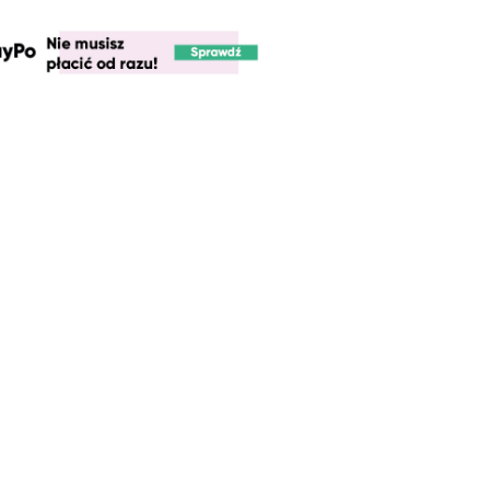
LE - CHOPPERS
T-SHIRT CHIEF IS BACK -
ISION
CHOPPERS DIVISION
00 PLN
109,00 PLN
SKI WARKOCZ -
S DIVISION
00 PLN