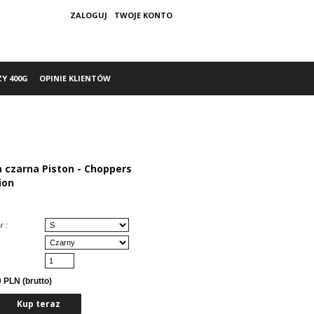
ZALOGUJ
TWOJE KONTO
ZY 400G
OPINIE KLIENTÓW
a czarna Piston - Choppers
ion
r :
 PLN (brutto)