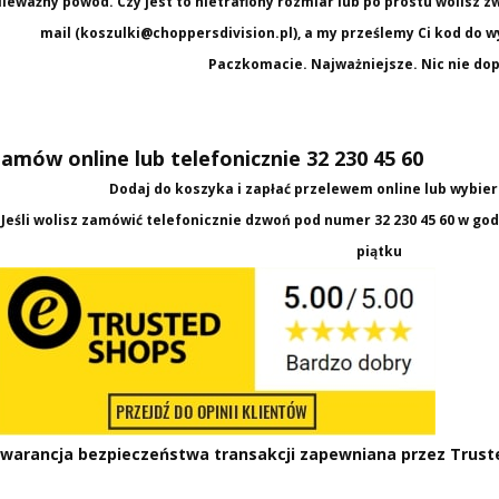
ieważny powód. Czy jest to nietrafiony rozmiar lub po prostu wolisz z
mail (koszulki@choppersdivision.pl), a my prześlemy Ci kod d
Paczkomacie. Najważniejsze. Nic nie dop
amów online lub telefonicznie 32 230 45 60
Dodaj do koszyka i zapłać przelewem online lub wybie
Jeśli wolisz zamówić telefonicznie dzwoń pod numer
32 230 45 60
w godz
piątku
warancja bezpieczeństwa transakcji zapewniana przez
Trust