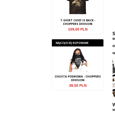
T-SHIRT EAGLE - CHOPPERS
T-SHIRT CHIEF IS BACK -
T-
DIVISION
CHOPPERS DIVISION
109,00 PLN
109,00 PLN
S
B
NAJCZ
ĘŚCIEJ KUPOWANE
K
W
T-SHIRT DAMSKI WARKOCZ -
CHUSTA PODKOWA - CHOPPERS
CHU
CHOPPERS DIVISION
DIVISION
109,00 PLN
38,50 PLN
W