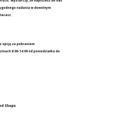
wrócić. Wystarczy, że napiszesz do nas
o wygodnego nadania w dowolnym
łacasz.
rz opcję za pobraniem
inach 8:00-14:00 od poniedziałku do
ed Shops