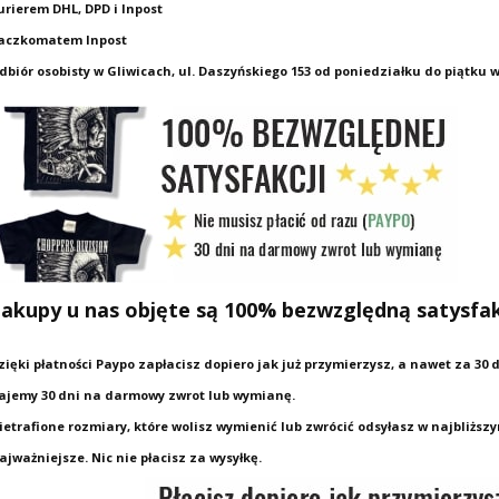
urierem DHL, DPD i Inpost
aczkomatem Inpost
dbiór osobisty w Gliwicach, ul. Daszyńskiego 153 od poniedziałku do piątku w
akupy u nas objęte są 100% bezwzględną satysfa
zięki płatności Paypo zapłacisz dopiero jak już przymierzysz, a nawet za 30 
ajemy 30 dni na darmowy zwrot lub wymianę.
ietrafione rozmiary, które wolisz wymienić lub zwrócić odsyłasz w najbliżs
ajważniejsze. Nic nie płacisz za wysyłkę.