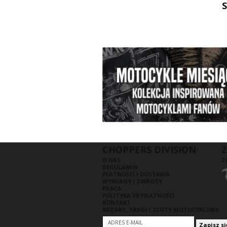
CHOPPERS DIVISION
Z
O NAS
Z
REGULAMIN
PŁATNOŚCI I DOSTAWA
WYMIANY I ZWROTY
PRACA
POLITYKA PRYWATNOŚCI
KONTAKT
BAZARY, TARGI I ZLOTY MOTOCYKLOWE