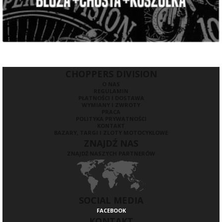
CHOPPERS DIVISION
O NAS
REGULAMIN
PŁATNOŚCI I DOSTAWA
WYMIANY I ZWROTY
PRACA
POLITYKA PRYWATNOŚCI
KONTAKT
BAZARY, TARGI I ZLOTY MOTOCYKLOWE
ZNAJDŹ NAS
ZNAJDŹ NASZYCH PARTNERÓW
SOCIAL MEDIA
FACEBOOK
KONTAKT