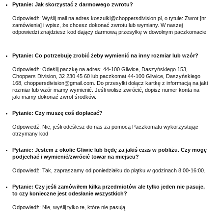
Pytanie: Jak skorzystać z darmowego zwrotu?
Odpowiedź: Wyślij mail na adres koszulki@choppersdivision.pl, o tytule: Zwrot [nr
zamówienia] i wpisz, że chcesz dokonać zwrotu lub wymiany. W naszej
odpowiedzi znajdziesz kod dający darmową przesyłkę w dowolnym paczkomacie
Pytanie: Co potrzebuję zrobić żeby wymienić na inny rozmiar lub wzór?
Odpowiedź: Odeślij paczkę na adres: 44-100 Gliwice, Daszyńskiego 153,
Choppers Division, 32 230 45 60 lub paczkomat 44-100 Gliwice, Daszyńskiego
168, choppersdivision@gmail.com. Do przesyłki dołącz kartkę z informacją na jaki
rozmiar lub wzór mamy wymienić. Jeśli wolisz zwrócić, dopisz numer konta na
jaki mamy dokonać zwrot środków.
Pytanie: Czy muszę coś dopłacać?
Odpowiedź: Nie, jeśli odeślesz do nas za pomocą Paczkomatu wykorzystując
otrzymany kod
Pytanie: Jestem z okolic Gliwic lub będę za jakiś czas w pobliżu. Czy mogę
podjechać i wymienić/zwrócić towar na miejscu?
Odpowiedź: Tak, zapraszamy od poniedziałku do piątku w godzinach 8:00-16:00.
Pytanie: Czy jeśli zamówiłem kilka przedmiotów ale tylko jeden nie pasuje,
to czy konieczne jest odesłanie wszystkich?
Odpowiedź: Nie, wyślij tylko te, które nie pasują.