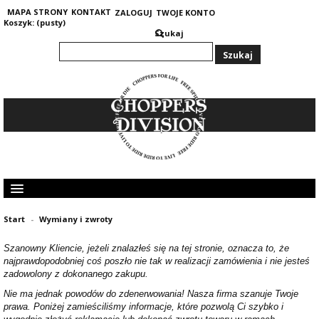
MAPA STRONY
KONTAKT
ZALOGUJ
TWOJE KONTO
Koszyk:
(pusty)
Szukaj
KOLEKCJA MĘSKA
Start
-
Wymiany i zwroty
KOLEKCJA DAMSKA
GRUBE I CIEPŁE BLUZY 400G
Szanowny Kliencie, jeżeli znalazłeś się na tej stronie, oznacza to, że
OPINIE KLIENTÓW
najprawdopodobniej coś poszło nie tak w realizacji zamówienia i nie jesteś
zadowolony z dokonanego zakupu.
Nie ma jednak powodów do zdenerwowania! Nasza firma szanuje Twoje
prawa. Poniżej zamieściliśmy informacje, które pozwolą Ci szybko i