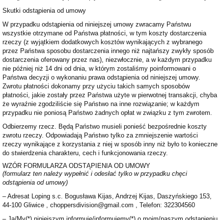
Skutki odstąpienia od umowy
W przypadku odstąpienia od niniejszej umowy zwracamy Państwu
wszystkie otrzymane od Państwa płatności, w tym koszty dostarczenia
rzeczy (z wyjątkiem dodatkowych kosztów wynikających z wybranego
przez Państwa sposobu dostarczenia innego niż najtańszy zwykły sposób
dostarczenia oferowany przez nas), niezwłocznie, a w każdym przypadku
nie później niż 14 dni od dnia, w którym zostaliśmy poinformowani o
Państwa decyzji o wykonaniu prawa odstąpienia od niniejszej umowy.
Zwrotu płatności dokonamy przy użyciu takich samych sposobów
płatności, jakie zostały przez Państwa użyte w pierwotnej transakcji, chyba
że wyraźnie zgodziliście się Państwo na inne rozwiązanie; w każdym
przypadku nie poniosą Państwo żadnych opłat w związku z tym zwrotem.
Odbierzemy rzecz. Będą Państwo musieli ponieść bezpośrednie koszty
zwrotu rzeczy. Odpowiadają Państwo tylko za zmniejszenie wartości
rzeczy wynikające z korzystania z niej w sposób inny niż było to konieczne
do stwierdzenia charakteru, cech i funkcjonowania rzeczy.
WZÓR FORMULARZA ODSTĄPIENIA OD UMOWY
(formularz ten należy wypełnić i odesłać tylko w przypadku chęci
odstąpienia od umowy)
– Adresat Loping s.c. Bogusława Kijas, Andrzej Kijas, Daszyńskiego 153,
44-100 Gliwice , choppersdivision@gmail.com , Telefon: 322304560
– Ja/My(*) niniejszym informuję/informujemy(*) o moim/naszym odstąpieniu