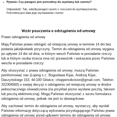
Pytanie: Czy paragon jest potrzebny do wymiany lub zwrotu?
Odpowiedź: Tak, odeślij paragon razem z rzeczami do wymiany/zwrotu.
Potrzebna jest data jego wystawienia i numer.
Wzór pouczenia o odstąpieniu od umowy
Prawo odstąpienia od umowy
Mają Państwo prawo odstąpić od niniejszej umowy w terminie 14 dni bez
podania jakiejkolwiek przyczyny. Termin do odstąpienia od umowy wygasa
po upływie 14 dni od dnia, w którym weszli Państwo w posiadanie rzeczy
lub w którym osoba trzecia inna niż przewoźnik i wskazana przez Państwa
weszła w posiadanie rzeczy.
Aby skorzystać z prawa odstąpienia od umowy, muszą Państwo
poinformować nas (Loping s.c. Bogusława Kijas, Andrzej Kijas,
Daszyńskiego 153, 44-100 Gliwice, choppersdivision@gmail.com, Telefon:
322304560) o swojej decyzji o odstąpieniu od niniejszej umowy w drodze
jednoznacznego oświadczenia (na przykład pismo wysłane pocztą, faksem
lub pocztą elektroniczną). Mogą Państwo skorzystać z wzoru formularza
odstąpienia od umowy, jednak nie jest to obowiązkowe.
Aby zachować termin do odstąpienia od umowy, wystarczy, aby wysłali
Państwo informację dotyczącą wykonania przysługującego Państwu prawa
odstąpienia od umowy przed upływem terminu do odstąpienia od umowy.