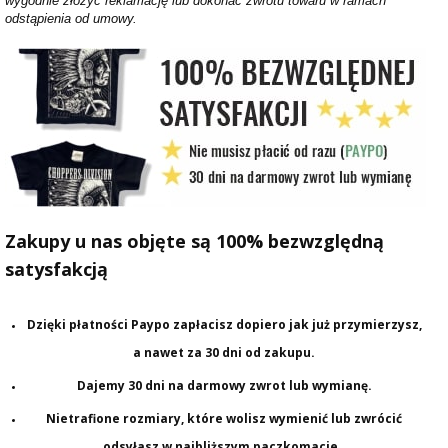
wygodnie złożyć reklamację lub dokonać zwrotu towaru w ramach
odstąpienia od umowy.
Zakupy u nas objęte są 100% bezwzględną
satysfakcją
Dzięki płatności Paypo zapłacisz dopiero jak już przymierzysz,
a nawet za 30 dni od zakupu.
Dajemy 30 dni na darmowy zwrot lub wymianę.
Nietrafione rozmiary, które wolisz wymienić lub zwrócić
odsyłasz w najbliższym paczkomacie.