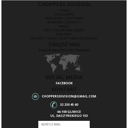
CHOPPERS DIVISION
O NAS
REGULAMIN
PŁATNOŚCI I DOSTAWA
WYMIANY I ZWROTY
PRACA
POLITYKA PRYWATNOŚCI
KONTAKT
BAZARY, TARGI I ZLOTY MOTOCYKLOWE
ZNAJDŹ NAS
ZNAJDŹ NASZYCH PARTNERÓW
SOCIAL MEDIA
FACEBOOK
KONTAKT
CHOPPERSDIVISION@GMAIL.COM
32 230 45 60
44-100 GLIWICE
UL. DASZYŃSKIEGO 153