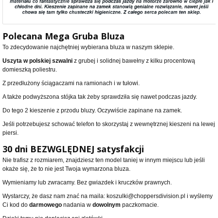
Polecana
Mega Gruba Bluza
To zdecydowanie najchętniej wybierana bluza w naszym sklepie.
Uszyta w polskiej szwalni
z grubej i solidnej bawełny z kilku procentową
domieszką poliestru.
Z przedłużony ściągaczami na ramionach i w tułowi.
A także podwyższona stójka tak żeby sprawdziła się nawet podczas jazdy.
Do tego 2 kieszenie z przodu bluzy. Oczywiście zapinane na zamek.
Jeśli potrzebujesz schować telefon to skorzystaj z wewnętrznej kieszeni na lewej
piersi.
30 dni BEZWGLĘDNEJ satysfakcji
Nie trafisz z rozmiarem, znajdziesz ten model taniej w innym miejscu lub jeśli
okaże się, że to nie jest Twoja wymarzona bluza.
Wymieniamy lub zwracamy. Bez gwiazdek i kruczków prawnych.
Wystarczy, że dasz nam znać na maila: koszulki@choppersdivision.pl i wyślemy
Ci kod do
darmowego
nadania w
dowolnym
paczkomacie.