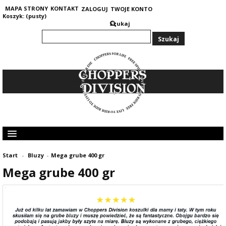
MAPA STRONY
KONTAKT
ZALOGUJ
TWOJE KONTO
Koszyk:
(pusty)
Szukaj
KOLEKCJA MĘSKA
Start
-
Bluzy
-
Mega grube 400 gr
KOLEKCJA DAMSKA
Mega grube 400 gr
GRUBE I CIEPŁE BLUZY 400G
OPINIE KLIENTÓW