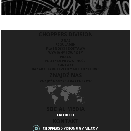
CHOPPERS DIVISION
O NAS
REGULAMIN
PŁATNOŚCI I DOSTAWA
WYMIANY I ZWROTY
PRACA
POLITYKA PRYWATNOŚCI
KONTAKT
BAZARY, TARGI I ZLOTY MOTOCYKLOWE
ZNAJDŹ NAS
ZNAJDŹ NASZYCH PARTNERÓW
SOCIAL MEDIA
FACEBOOK
KONTAKT
CHOPPERSDIVISION@GMAIL.COM