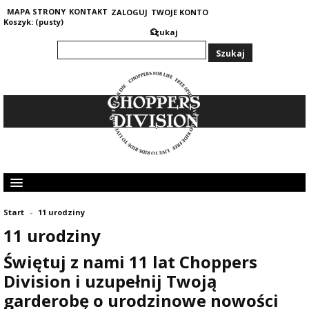
MAPA STRONY
KONTAKT
ZALOGUJ
TWOJE KONTO
Koszyk:
(pusty)
Szukaj
KOLEKCJA MĘSKA
Start
-
11 urodziny
KOLEKCJA DAMSKA
11 urodziny
GRUBE I CIEPŁE BLUZY 400G
OPINIE KLIENTÓW
Świętuj z nami 11 lat Choppers
Division i uzupełnij Twoją
garderobę o urodzinowe nowości