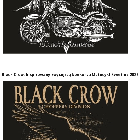
Black Crow. Inspirowany zwycięzcą konkursu Motocykl Kwietnia 2022