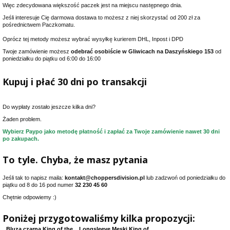
Więc zdecydowana większość paczek jest na miejscu następnego dnia.
Jeśli interesuje Cię darmowa dostawa to możesz z niej skorzystać od 200 zł za
pośrednictwem Paczkomatu.
Oprócz tej metody możesz wybrać wysyłkę kurierem DHL, Inpost i DPD
Twoje zamówienie możesz
odebrać osobiście w Gliwicach na Daszyńskiego 153
od
poniedziałku do piątku od 6:00 do 16:00
Kupuj i płać 30 dni po transakcji
Do wypłaty zostało jeszcze kilka dni?
Żaden problem.
Wybierz Paypo jako metodę płatność i zapłać za Twoje zamówienie nawet 30 dni
po zakupach.
To tyle. Chyba, że masz pytania
Jeśli tak to napisz maila:
kontakt@choppersdivision.pl
lub zadzwoń od poniedziałku do
piątku od 8 do 16 pod numer
32 230 45 60
Chętnie odpowiemy :)
Poniżej przygotowaliśmy kilka propozycji:
Bluza czarna King of the
Longsleeve Męski King of