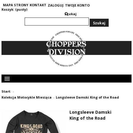
MAPA STRONY
KONTAKT
ZALOGUJ
TWOJE KONTO
Koszyk:
(pusty)
Szukaj
KOLEKCJA MĘSKA
Start
-
KOLEKCJA DAMSKA
Kolekcja Motocykle Miesiąca
-
Longsleeve Damski King of the Road
GRUBE I CIEPŁE BLUZY 400G
OPINIE KLIENTÓW
Longsleeve Damski
King of the Road