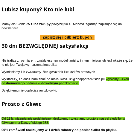
Lubisz kupony? Kto nie lubi
Mamy dla Ciebie
25 zł na zakupy
powyżej 90 zł. Możesz zgarnąć zapisując się do
newslettera
Zapisz się i odbierz kupon
30 dni BEZWGLĘDNEJ satysfakcji
Nie trafisz z rozmiarem, znajdziesz ten model taniej w innym miejscu lub jeśli okaże się, że
to nie jest Twoja wymarzona koszulka.
Wymieniamy lub zwracamy. Bez gwiazdek i kruczków prawnych.
Wystarczy, że dasz nam znać na maila: koszulki@choppersdivision.pl i
wyślemy Ci kod
do
darmowego
nadania w
dowolnym
paczkomacie.
Dzięki temu nie dopłacisz ani złotówki.
Prosto z Gliwic
Od 11 lat niezmiennie projektujemy, drukujemy i wysyłamy prosto z naszej siedziby w
Gliwicach na Daszyńskiego 153.
90% zamówień realizujemy w 1 dzień roboczy od poniedziałku do piątku.