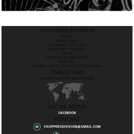
CHOPPERS DIVISION
O NAS
REGULAMIN
PŁATNOŚCI I DOSTAWA
WYMIANY I ZWROTY
PRACA
POLITYKA PRYWATNOŚCI
KONTAKT
BAZARY, TARGI I ZLOTY MOTOCYKLOWE
ZNAJDŹ NAS
ZNAJDŹ NASZYCH PARTNERÓW
SOCIAL MEDIA
FACEBOOK
KONTAKT
CHOPPERSDIVISION@GMAIL.COM