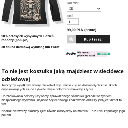
Rozmiar :
Ilość:
99,00 PLN (brutto)
90% przesyłek wysyłamy w 1 dzień
roboczy (pon-pią)
30 dni na darmową wymianę lub zwrot
To nie jest koszulka jaką znajdziesz w sieciówce
odzieżowej
Tworzymy wyjątkowe wzory dla kobiet aby umieścić je na doskonałych koszulkach
dopasowujących się do sylwetki dzięki połączeniu bawełny z lycrą.
Do znakowania odzieży używamy sprawdzonego sitodruku (przede wszystkim
niespieralnego wywabu) i najnowszej technologii znakowania odzieży jaką jest direct-to-
film.
Nadruk nie tworzy skorupy i jest równie elastyczny co materiał. To z kolei zapobiega jego
pękaniu.