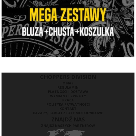
CHOPPERS DIVISION
O NAS
REGULAMIN
PŁATNOŚCI I DOSTAWA
WYMIANY I ZWROTY
PRACA
POLITYKA PRYWATNOŚCI
KONTAKT
BAZARY, TARGI I ZLOTY MOTOCYKLOWE
ZNAJDŹ NAS
ZNAJDŹ NASZYCH PARTNERÓW