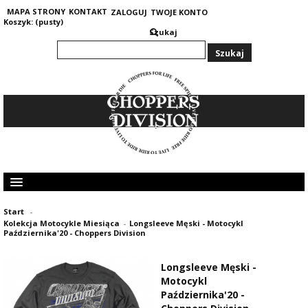
MAPA STRONY
KONTAKT
ZALOGUJ
TWOJE KONTO
Koszyk:
(pusty)
Szukaj
KOLEKCJA MĘSKA
Start
-
KOLEKCJA DAMSKA
Kolekcja Motocykle Miesiąca
-
Longsleeve Męski - Motocykl
GRUBE I CIEPŁE BLUZY 400G
Października'20 - Choppers Division
OPINIE KLIENTÓW
Longsleeve Męski -
Motocykl
Października'20 -