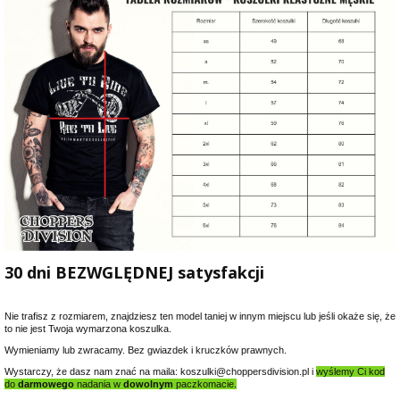
30 dni BEZWGLĘDNEJ satysfakcji
Nie trafisz z rozmiarem, znajdziesz ten model taniej w innym miejscu lub jeśli okaże się, że
to nie jest Twoja wymarzona koszulka.
Wymieniamy lub zwracamy. Bez gwiazdek i kruczków prawnych.
Wystarczy, że dasz nam znać na maila: koszulki@choppersdivision.pl i
wyślemy Ci kod
do
darmowego
nadania w
dowolnym
paczkomacie.