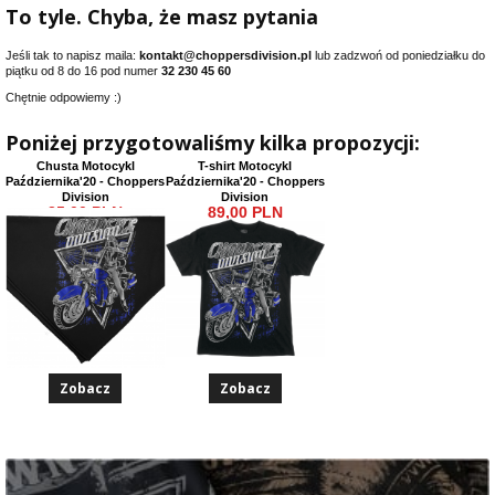
To tyle. Chyba, że masz pytania
Jeśli tak to napisz maila:
kontakt@choppersdivision.pl
lub zadzwoń od poniedziałku do
piątku od 8 do 16 pod numer
32 230 45 60
Chętnie odpowiemy :)
Poniżej przygotowaliśmy kilka propozycji:
Chusta Motocykl
T-shirt Motocykl
Października'20 - Choppers
Października'20 - Choppers
Division
Division
35,00 PLN
89,00 PLN
Zobacz
Zobacz