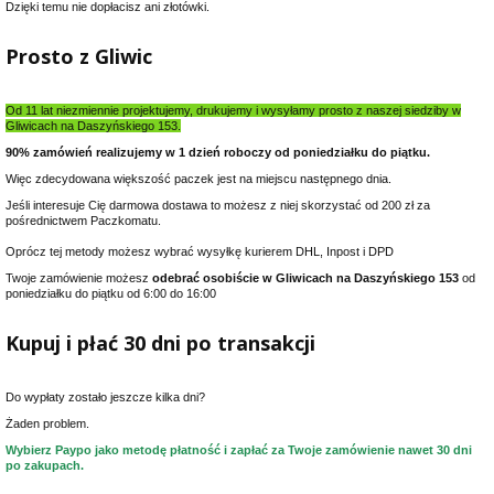
Dzięki temu nie dopłacisz ani złotówki.
Prosto z Gliwic
Od 11 lat niezmiennie projektujemy, drukujemy i wysyłamy prosto z naszej siedziby w
Gliwicach na Daszyńskiego 153.
90% zamówień realizujemy w 1 dzień roboczy od poniedziałku do piątku.
Więc zdecydowana większość paczek jest na miejscu następnego dnia.
Jeśli interesuje Cię darmowa dostawa to możesz z niej skorzystać od 200 zł za
pośrednictwem Paczkomatu.
Oprócz tej metody możesz wybrać wysyłkę kurierem DHL, Inpost i DPD
Twoje zamówienie możesz
odebrać osobiście w Gliwicach na Daszyńskiego 153
od
poniedziałku do piątku od 6:00 do 16:00
Kupuj i płać 30 dni po transakcji
Do wypłaty zostało jeszcze kilka dni?
Żaden problem.
Wybierz Paypo jako metodę płatność i zapłać za Twoje zamówienie nawet 30 dni
po zakupach.