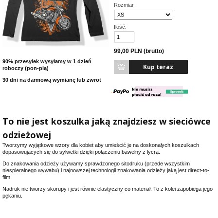
Rozmiar :
Ilość:
99,00 PLN (brutto)
90% przesyłek wysyłamy w 1 dzień
roboczy (pon-pią)
30 dni na darmową wymianę lub zwrot
To nie jest koszulka jaką znajdziesz w sieciówce
odzieżowej
Tworzymy wyjątkowe wzory dla kobiet aby umieścić je na doskonałych koszulkach
dopasowujących się do sylwetki dzięki połączeniu bawełny z lycrą.
Do znakowania odzieży używamy sprawdzonego sitodruku (przede wszystkim
niespieralnego wywabu) i najnowszej technologii znakowania odzieży jaką jest direct-to-
film.
Nadruk nie tworzy skorupy i jest równie elastyczny co materiał. To z kolei zapobiega jego
pękaniu.