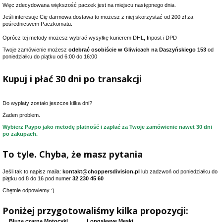
Więc zdecydowana większość paczek jest na miejscu następnego dnia.
Jeśli interesuje Cię darmowa dostawa to możesz z niej skorzystać od 200 zł za
pośrednictwem Paczkomatu.
Oprócz tej metody możesz wybrać wysyłkę kurierem DHL, Inpost i DPD
Twoje zamówienie możesz
odebrać osobiście w Gliwicach na Daszyńskiego 153
od
poniedziałku do piątku od 6:00 do 16:00
Kupuj i płać 30 dni po transakcji
Do wypłaty zostało jeszcze kilka dni?
Żaden problem.
Wybierz Paypo jako metodę płatność i zapłać za Twoje zamówienie nawet 30 dni
po zakupach.
To tyle. Chyba, że masz pytania
Jeśli tak to napisz maila:
kontakt@choppersdivision.pl
lub zadzwoń od poniedziałku do
piątku od 8 do 16 pod numer
32 230 45 60
Chętnie odpowiemy :)
Poniżej przygotowaliśmy kilka propozycji:
Bluza czarna Motocykl
Longsleeve Męski