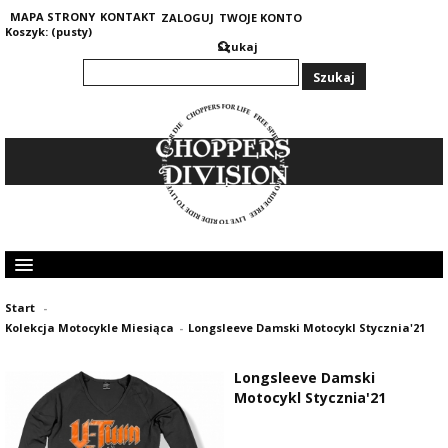
MAPA STRONY
KONTAKT
ZALOGUJ
TWOJE KONTO
Koszyk:
(pusty)
Szukaj
KOLEKCJA MĘSKA
Start
-
KOLEKCJA DAMSKA
Kolekcja Motocykle Miesiąca
-
Longsleeve Damski Motocykl Stycznia'21
GRUBE I CIEPŁE BLUZY 400G
OPINIE KLIENTÓW
Longsleeve Damski
Motocykl Stycznia'21