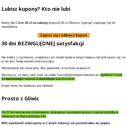
Lubisz kupony? Kto nie lubi
Mamy dla Ciebie
25 zł na zakupy
powyżej 90 zł. Możesz zgarnąć zapisując się do
newslettera
Zapisz się i odbierz kupon
30 dni BEZWGLĘDNEJ satysfakcji
Nie trafisz z rozmiarem, znajdziesz ten model taniej w innym miejscu lub jeśli okaże się, że
to nie jest Twoja wymarzona koszulka.
Wymieniamy lub zwracamy. Bez gwiazdek i kruczków prawnych.
Wystarczy, że dasz nam znać na maila: koszulki@choppersdivision.pl i
wyślemy Ci kod
do
darmowego
nadania w
dowolnym
paczkomacie.
Dzięki temu nie dopłacisz ani złotówki.
Prosto z Gliwic
Od 11 lat niezmiennie projektujemy, drukujemy i wysyłamy prosto z naszej siedziby w
Gliwicach na Daszyńskiego 153.
90% zamówień realizujemy w 1 dzień roboczy od poniedziałku do piątku.