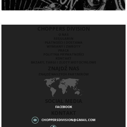
CHOPPERS DIVISION
O NAS
REGULAMIN
PŁATNOŚCI I DOSTAWA
WYMIANY I ZWROTY
PRACA
POLITYKA PRYWATNOŚCI
KONTAKT
BAZARY, TARGI I ZLOTY MOTOCYKLOWE
ZNAJDŹ NAS
ZNAJDŹ NASZYCH PARTNERÓW
SOCIAL MEDIA
FACEBOOK
KONTAKT
CHOPPERSDIVISION@GMAIL.COM