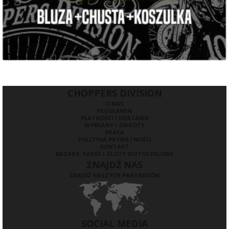
CHOPPERS DIVISION
O NAS
REGULAMIN
PŁATNOŚCI I DOSTAWA
WYMIANY I ZWROTY
PRACA
POLITYKA PRYWATNOŚCI
KONTAKT
BAZARY, TARGI I ZLOTY MOTOCYKLOWE
ZNAJDŹ NAS
ZNAJDŹ NASZYCH PARTNERÓW
SOCIAL MEDIA