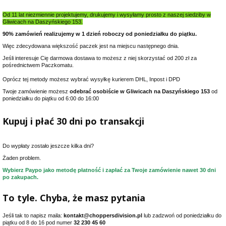
Od 11 lat niezmiennie projektujemy, drukujemy i wysyłamy prosto z naszej siedziby w
Gliwicach na Daszyńskiego 153.
90% zamówień realizujemy w 1 dzień roboczy od poniedziałku do piątku.
Więc zdecydowana większość paczek jest na miejscu następnego dnia.
Jeśli interesuje Cię darmowa dostawa to możesz z niej skorzystać od 200 zł za
pośrednictwem Paczkomatu.
Oprócz tej metody możesz wybrać wysyłkę kurierem DHL, Inpost i DPD
Twoje zamówienie możesz
odebrać osobiście w Gliwicach na Daszyńskiego 153
od
poniedziałku do piątku od 6:00 do 16:00
Kupuj i płać 30 dni po transakcji
Do wypłaty zostało jeszcze kilka dni?
Żaden problem.
Wybierz Paypo jako metodę płatność i zapłać za Twoje zamówienie nawet 30 dni
po zakupach.
To tyle. Chyba, że masz pytania
Jeśli tak to napisz maila:
kontakt@choppersdivision.pl
lub zadzwoń od poniedziałku do
piątku od 8 do 16 pod numer
32 230 45 60