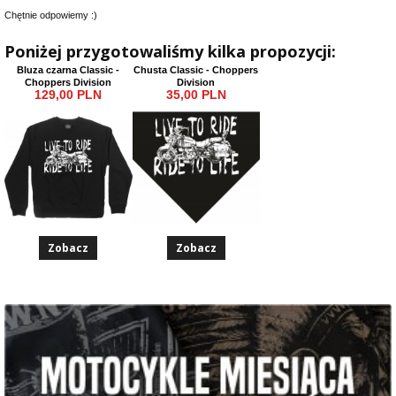
Chętnie odpowiemy :)
Poniżej przygotowaliśmy kilka propozycji:
Bluza czarna Classic -
Chusta Classic - Choppers
Choppers Division
Division
129,00 PLN
35,00 PLN
Zobacz
Zobacz