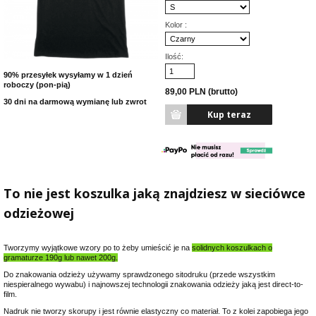
Kolor :
Ilość:
90% przesyłek wysyłamy w 1 dzień
roboczy (pon-pią)
89,00 PLN (brutto)
30 dni na darmową wymianę lub zwrot
To nie jest koszulka jaką znajdziesz w sieciówce
odzieżowej
Tworzymy wyjątkowe wzory po to żeby umieścić je na
solidnych koszulkach o
gramaturze 190g lub nawet 200g.
Do znakowania odzieży używamy sprawdzonego sitodruku (przede wszystkim
niespieralnego wywabu) i najnowszej technologii znakowania odzieży jaką jest direct-to-
film.
Nadruk nie tworzy skorupy i jest równie elastyczny co materiał. To z kolei zapobiega jego