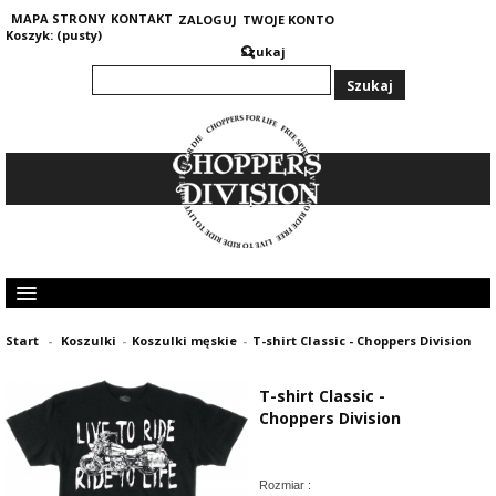
MAPA STRONY
KONTAKT
ZALOGUJ
TWOJE KONTO
Koszyk:
(pusty)
Szukaj
KOLEKCJA MĘSKA
Start
-
Koszulki
-
Koszulki męskie
-
T-shirt Classic - Choppers Division
KOLEKCJA DAMSKA
GRUBE I CIEPŁE BLUZY 400G
T-shirt Classic -
OPINIE KLIENTÓW
Choppers Division
Rozmiar :