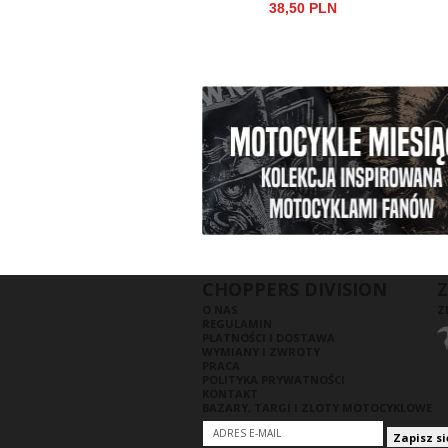
38,50 PLN
CHOPPERS DIVISION
Z
O NAS
Z
REGULAMIN
PŁATNOŚCI I DOSTAWA
WYMIANY I ZWROTY
PRACA
POLITYKA PRYWATNOŚCI
KONTAKT
BAZARY, TARGI I ZLOTY MOTOCYKLOWE