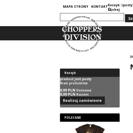
Koszyk:
(pusty
MAPA STRONY
KONTAKT
Szukaj
S
Koszyk
product
jest pusty
Brak produktów
0,00 PLN
Dostawa
0,00 PLN
Razem
Realizuj zamówienie
POLECANE