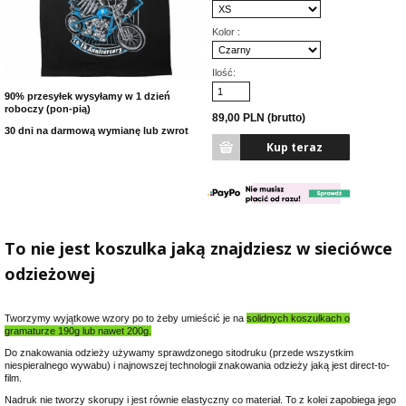
Kolor :
Ilość:
90% przesyłek wysyłamy w 1 dzień
roboczy (pon-pią)
89,00 PLN (brutto)
30 dni na darmową wymianę lub zwrot
To nie jest koszulka jaką znajdziesz w sieciówce
odzieżowej
Tworzymy wyjątkowe wzory po to żeby umieścić je na
solidnych koszulkach o
gramaturze 190g lub nawet 200g.
Do znakowania odzieży używamy sprawdzonego sitodruku (przede wszystkim
niespieralnego wywabu) i najnowszej technologii znakowania odzieży jaką jest direct-to-
film.
Nadruk nie tworzy skorupy i jest równie elastyczny co materiał. To z kolei zapobiega jego