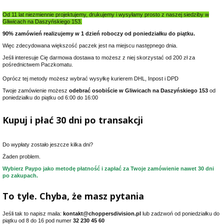
Od 11 lat niezmiennie projektujemy, drukujemy i wysyłamy prosto z naszej siedziby w
Gliwicach na Daszyńskiego 153.
90% zamówień realizujemy w 1 dzień roboczy od poniedziałku do piątku.
Więc zdecydowana większość paczek jest na miejscu następnego dnia.
Jeśli interesuje Cię darmowa dostawa to możesz z niej skorzystać od 200 zł za
pośrednictwem Paczkomatu.
Oprócz tej metody możesz wybrać wysyłkę kurierem DHL, Inpost i DPD
Twoje zamówienie możesz
odebrać osobiście w Gliwicach na Daszyńskiego 153
od
poniedziałku do piątku od 6:00 do 16:00
Kupuj i płać 30 dni po transakcji
Do wypłaty zostało jeszcze kilka dni?
Żaden problem.
Wybierz Paypo jako metodę płatność i zapłać za Twoje zamówienie nawet 30 dni
po zakupach.
To tyle. Chyba, że masz pytania
Jeśli tak to napisz maila:
kontakt@choppersdivision.pl
lub zadzwoń od poniedziałku do
piątku od 8 do 16 pod numer
32 230 45 60