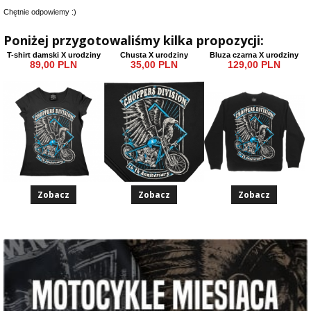
Chętnie odpowiemy :)
Poniżej przygotowaliśmy kilka propozycji:
T-shirt damski X urodziny
Chusta X urodziny
Bluza czarna X urodziny
89,00 PLN
35,00 PLN
129,00 PLN
Zobacz
Zobacz
Zobacz