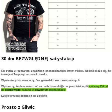
30 dni BEZWGLĘDNEJ satysfakcji
Nie trafisz z rozmiarem, znajdziesz ten model taniej w innym miejscu lub jeśli okaże się, że
to nie jest Twoja wymarzona koszulka.
Wymieniamy lub zwracamy. Bez gwiazdek i kruczków prawnych.
Wystarczy, że dasz nam znać na maila: koszulki@choppersdivision.pl i
wyślemy Ci kod
do
darmowego
nadania w
dowolnym
paczkomacie.
Dzięki temu nie dopłacisz ani złotówki.
Prosto z Gliwic