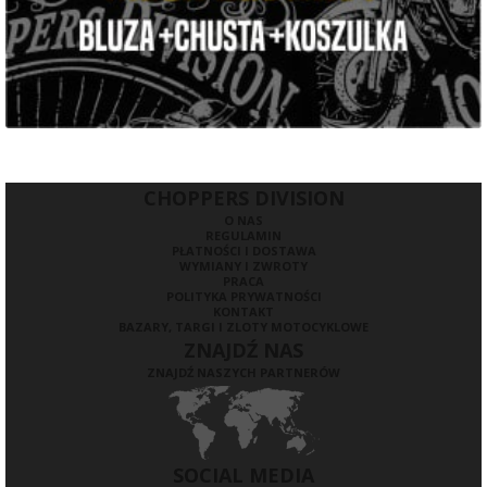
CHOPPERS DIVISION
O NAS
REGULAMIN
PŁATNOŚCI I DOSTAWA
WYMIANY I ZWROTY
PRACA
POLITYKA PRYWATNOŚCI
KONTAKT
BAZARY, TARGI I ZLOTY MOTOCYKLOWE
ZNAJDŹ NAS
ZNAJDŹ NASZYCH PARTNERÓW
SOCIAL MEDIA