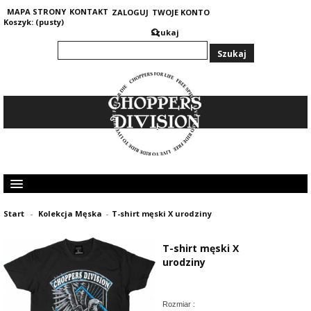
MAPA STRONY
KONTAKT
ZALOGUJ
TWOJE KONTO
Koszyk:
(pusty)
Szukaj
KOLEKCJA MĘSKA
Start
-
Kolekcja Męska
-
T-shirt męski X urodziny
KOLEKCJA DAMSKA
GRUBE I CIEPŁE BLUZY 400G
T-shirt męski X
OPINIE KLIENTÓW
urodziny
Rozmiar :