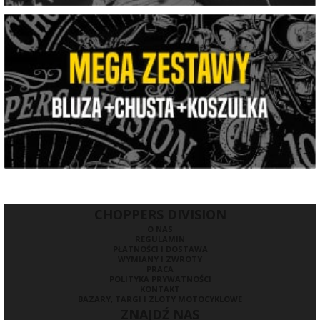
CHOPPERS DIVISION
O NAS
REGULAMIN
PŁATNOŚCI I DOSTAWA
WYMIANY I ZWROTY
PRACA
POLITYKA PRYWATNOŚCI
KONTAKT
BAZARY, TARGI I ZLOTY MOTOCYKLOWE
ZNAJDŹ NAS