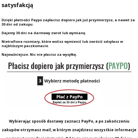
satysfakcją
Dzięki płatności Paypo zapłacisz dopiero jak już przymierzysz, a nawet za
30 dni od zakupu.
Dajemy 30 dni na darmowy zwrot lub wymianę.
Nietrafione rozmiary, które wolisz wymienić lub zwrócić odsyłasz w
najbliższym paczkomacie.
Najważniejsze. Nic nie płacisz za wysyłkę.
Wybierając sposób dostawy zaznacz PayPo, a po zakończeniu
zakupów otrzymasz mail, w którym znajdziesz wszystkie informacje