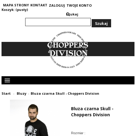
MAPA STRONY
KONTAKT
ZALOGUJ
TWOJE KONTO
Koszyk:
(pusty)
Szukaj
KOLEKCJA MĘSKA
Start
-
Bluzy
-
Bluza czarna Skull - Choppers Division
KOLEKCJA DAMSKA
GRUBE I CIEPŁE BLUZY 400G
Bluza czarna Skull -
OPINIE KLIENTÓW
Choppers Division
Rozmiar :