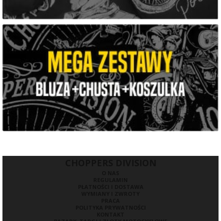
CHOPPERS DIVISION
O NAS
REGULAMIN
PŁATNOŚCI I DOSTAWA
WYMIANY I ZWROTY
PRACA
POLITYKA PRYWATNOŚCI
KONTAKT