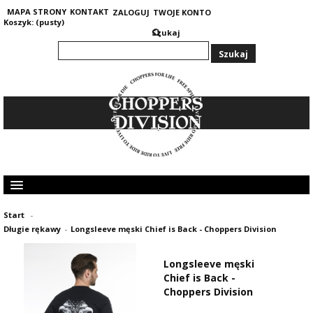
MAPA STRONY
KONTAKT
ZALOGUJ
TWOJE KONTO
Koszyk:
(pusty)
Szukaj
KOLEKCJA MĘSKA
Start
-
KOLEKCJA DAMSKA
Długie rękawy
-
Longsleeve męski Chief is Back - Choppers Division
GRUBE I CIEPŁE BLUZY 400G
OPINIE KLIENTÓW
Longsleeve męski
Chief is Back -
Choppers Division