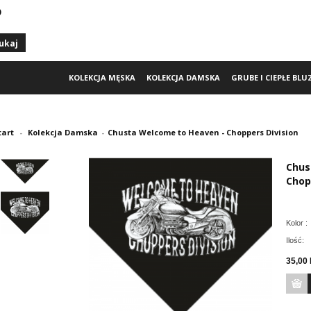
)
KOLEKCJA MĘSKA
KOLEKCJA DAMSKA
GRUBE I CIEPŁE BLU
tart
-
Kolekcja Damska
-
Chusta Welcome to Heaven - Choppers Division
Chus
Chop
Kolor :
Ilość:
35,00 