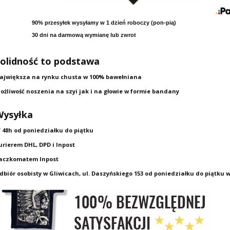
90% przesyłek wysyłamy w 1 dzień roboczy (pon-pią)
30 dni na darmową wymianę lub zwrot
DLESS RIDE -
T-SHIRT LUCKY RIDER -
T-SHIRT EAGLE - CH
S DIVISION
CHOPPERS DIVISION
DIVISION
00 PLN
109,00 PLN
109,00 PLN
olidność to podstawa
ajwiększa na rynku chusta w 100% bawełniana
ożliwość noszenia na szyi jak i na głowie w formie bandany
Wysyłka
 48h od poniedziałku do piątku
urierem DHL, DPD i Inpost
MSKI WARKOCZ -
aczkomatem Inpost
S DIVISION
,00 PLN
dbiór osobisty w Gliwicach, ul. Daszyńskiego 153 od poniedziałku do piątku w