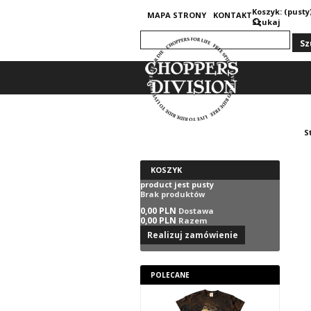
Koszyk:
(pusty
MAPA STRONY
KONTAKT
Szukaj
S
KOSZYK
product
jest pusty
Brak produktów
0,00 PLN
Dostawa
0,00 PLN
Razem
Realizuj zamówienie
POLECANE