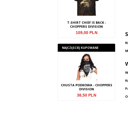
HIRT EAGLE - CHOPPERS
T-SHIRT CHIEF IS BACK -
T-SHIRT EN
DIVISION
CHOPPERS DIVISION
CHOPPER
109,00 PLN
109,00 PLN
109,
S
N
NAJCZ
ĘŚCIEJ KUPOWANE
M
W
K
IRT PODKOWA - CHOPPERS
CHUSTA PODKOWA - CHOPPERS
T-SHIRT DA
P
DIVISION
DIVISION
CHOPPER
109,00 PLN
38,50 PLN
109
O