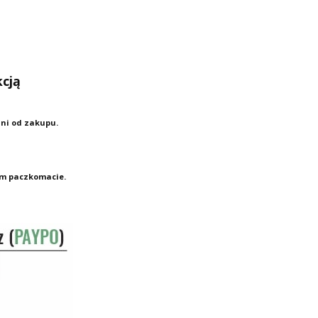
kcją
dni od zakupu.
zym paczkomacie.