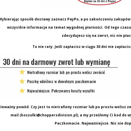
Wybierając sposób dostawy zaznacz PayPo, a po zakończeniu zakupów 
wszystkie informacje na temat wygodnej płatności. Od tego czasu z
zdecydujesz się na zwrot, nic nie płac
To nie raty. Jeśli zapłacisz w ciągu 30 dni nie zapłaci
ieważny powód. Czy jest to nietrafiony rozmiar lub po prostu wolisz z
mail (koszulki@choppersdivision.pl), a my prześlemy Ci kod d
Paczkomacie. Najważniejsze. Nic nie dop