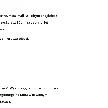
otrzymasz mail, w którym znajdziesz
yskujesz 30 dni na zapłatę. Jeśli
isz.
sz ani grosza więcej.
wrócić. Wystarczy, że napiszesz do nas
o wygodnego nadania w dowolnym
łacasz.