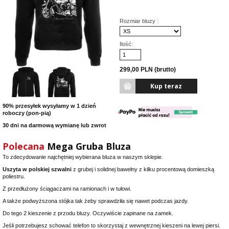
Rozmiar bluzy :
Ilość:
299,00 PLN (brutto)
90% przesyłek wysyłamy w 1 dzień
roboczy (pon-pią)
30 dni na darmową wymianę lub zwrot
Polecana
Mega Gruba Bluza
To zdecydowanie najchętniej wybierana bluza w naszym sklepie.
Uszyta w polskiej szwalni
z grubej i solidnej bawełny z kilku procentową domieszką
poliestru.
Z przedłużony ściągaczami na ramionach i w tułowi.
A także podwyższona stójka tak żeby sprawdziła się nawet podczas jazdy.
Do tego 2 kieszenie z przodu bluzy. Oczywiście zapinane na zamek.
Jeśli potrzebujesz schować telefon to skorzystaj z wewnętrznej kieszeni na lewej piersi.