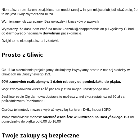
Nie trafisz z rozmiarem, znajdziesz ten model taniej w innym miejscu lub jeśli okaże się, że
to nie jest Twoja wymarzona bluza.
Wymieniamy lub zwracamy. Bez gwiazdek i kruczków prawnych.
Wystarczy, że dasz nam znać na maila: koszulki@choppersdivision.pl i wyślemy Ci kod
do
darmowego
nadania w
dowolnym
paczkomacie.
Dzięki temu nie dopłacisz ani złotówki.
Prosto z Gliwic
Od 11 lat niezmiennie projektujemy, drukujemy i wysyłamy prosto z naszej siedziby w
Gliwicach na Daszyńskiego 153.
90% zamówień realizujemy w 1 dzień roboczy od poniedziałku do piątku.
Więc zdecydowana większość paczek jest na miejscu następnego dnia.
Jeśli interesuje Cię darmowa dostawa to możesz z niej skorzystać już od 80 zł za
pośrednictwem Paczkomatu.
Oprócz tej metody możesz wybrać wysyłkę kurierem DHL, Inpost i DPD
Twoje zamówienie możesz
odebrać osobiście w Gliwicach na Daszyńskiego 153
od
poniedziałku do piątku od 6:00 do 16:00
Twoje zakupy są bezpieczne