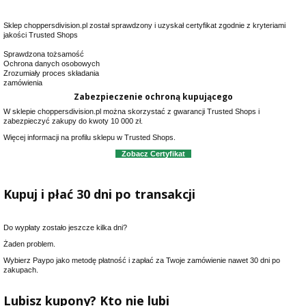
Sklep choppersdivision.pl został sprawdzony i uzyskał certyfikat zgodnie
z kryteriami
jakości Trusted Shops
Sprawdzona tożsamość
Ochrona danych osobowych
Zrozumiały proces składania
zamówienia
Zabezpieczenie ochroną kupującego
W sklepie choppersdivision.pl można skorzystać z gwarancji Trusted Shops i
zabezpieczyć zakupy do kwoty 10 000 zł.
Więcej informacji na profilu sklepu w Trusted Shops.
Zobacz Certyfikat
Kupuj i płać 30 dni po transakcji
Do wypłaty zostało jeszcze kilka dni?
Żaden problem.
Wybierz Paypo jako metodę płatność i zapłać za Twoje zamówienie nawet 30 dni po
zakupach.
Lubisz kupony? Kto nie lubi