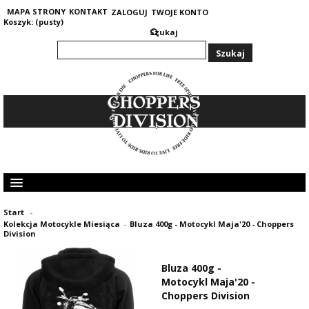
MAPA STRONY
KONTAKT
ZALOGUJ
TWOJE KONTO
Koszyk:
(pusty)
Szukaj
KOLEKCJA MĘSKA
Start
-
KOLEKCJA DAMSKA
Kolekcja Motocykle Miesiąca
-
Bluza 400g - Motocykl Maja'20 - Choppers
GRUBE I CIEPŁE BLUZY 400G
Division
OPINIE KLIENTÓW
Bluza 400g -
Motocykl Maja'20 -
Choppers Division