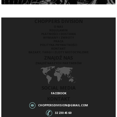
CHOPPERS DIVISION
O NAS
REGULAMIN
PŁATNOŚCI I DOSTAWA
WYMIANY I ZWROTY
PRACA
POLITYKA PRYWATNOŚCI
KONTAKT
BAZARY, TARGI I ZLOTY MOTOCYKLOWE
ZNAJDŹ NAS
ZNAJDŹ NASZYCH PARTNERÓW
SOCIAL MEDIA
FACEBOOK
KONTAKT
CHOPPERSDIVISION@GMAIL.COM
32 230 45 60