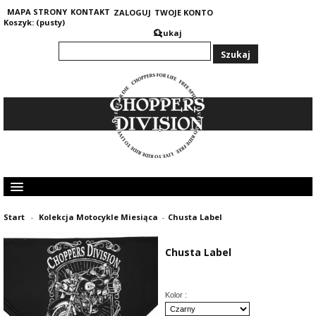
MAPA STRONY
KONTAKT
ZALOGUJ
TWOJE KONTO
Koszyk:
(pusty)
Szukaj
KOLEKCJA MĘSKA
Start
-
Kolekcja Motocykle Miesiąca
-
Chusta Label
KOLEKCJA DAMSKA
GRUBE I CIEPŁE BLUZY 400G
Chusta Label
OPINIE KLIENTÓW
Kolor :