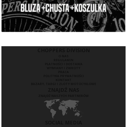
CHOPPERS DIVISION
O NAS
REGULAMIN
PŁATNOŚCI I DOSTAWA
WYMIANY I ZWROTY
PRACA
POLITYKA PRYWATNOŚCI
KONTAKT
BAZARY, TARGI I ZLOTY MOTOCYKLOWE
ZNAJDŹ NAS
ZNAJDŹ NASZYCH PARTNERÓW
SOCIAL MEDIA