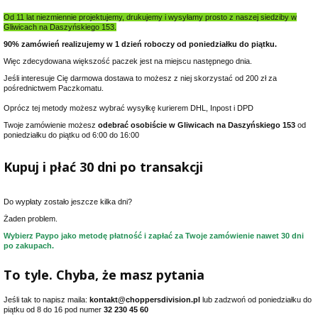
Od 11 lat niezmiennie projektujemy, drukujemy i wysyłamy prosto z naszej siedziby w
Gliwicach na Daszyńskiego 153.
90% zamówień realizujemy w 1 dzień roboczy od poniedziałku do piątku.
Więc zdecydowana większość paczek jest na miejscu następnego dnia.
Jeśli interesuje Cię darmowa dostawa to możesz z niej skorzystać od 200 zł za
pośrednictwem Paczkomatu.
Oprócz tej metody możesz wybrać wysyłkę kurierem DHL, Inpost i DPD
Twoje zamówienie możesz
odebrać osobiście w Gliwicach na Daszyńskiego 153
od
poniedziałku do piątku od 6:00 do 16:00
Kupuj i płać 30 dni po transakcji
Do wypłaty zostało jeszcze kilka dni?
Żaden problem.
Wybierz Paypo jako metodę płatność i zapłać za Twoje zamówienie nawet 30 dni
po zakupach.
To tyle. Chyba, że masz pytania
Jeśli tak to napisz maila:
kontakt@choppersdivision.pl
lub zadzwoń od poniedziałku do
piątku od 8 do 16 pod numer
32 230 45 60