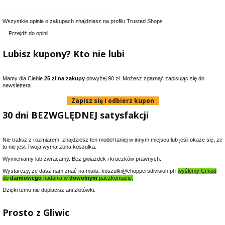
Wszystkie opinie o zakupach znajdziesz na profilu Trusted Shops
Przejdź do opinii
Lubisz kupony? Kto nie lubi
Mamy dla Ciebie
25 zł na zakupy
powyżej 90 zł. Możesz zgarnąć zapisując się do
newslettera
Zapisz się i odbierz kupon
30 dni BEZWGLĘDNEJ satysfakcji
Nie trafisz z rozmiarem, znajdziesz ten model taniej w innym miejscu lub jeśli okaże się, że
to nie jest Twoja wymarzona koszulka.
Wymieniamy lub zwracamy. Bez gwiazdek i kruczków prawnych.
Wystarczy, że dasz nam znać na maila: koszulki@choppersdivision.pl i
wyślemy Ci kod
do
darmowego
nadania w
dowolnym
paczkomacie.
Dzięki temu nie dopłacisz ani złotówki.
Prosto z Gliwic