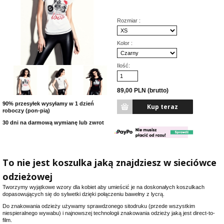
Rozmiar :
Kolor :
Ilość:
89,00 PLN (brutto)
90% przesyłek wysyłamy w 1 dzień
roboczy (pon-pią)
30 dni na darmową wymianę lub zwrot
To nie jest koszulka jaką znajdziesz w sieciówce
odzieżowej
Tworzymy wyjątkowe wzory dla kobiet aby umieścić je na doskonałych koszulkach
dopasowujących się do sylwetki dzięki połączeniu bawełny z lycrą.
Do znakowania odzieży używamy sprawdzonego sitodruku (przede wszystkim
niespieralnego wywabu) i najnowszej technologii znakowania odzieży jaką jest direct-to-
film.