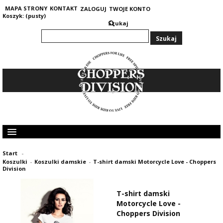
MAPA STRONY
KONTAKT
ZALOGUJ
TWOJE KONTO
Koszyk:
(pusty)
Szukaj
KOLEKCJA MĘSKA
Start
-
KOLEKCJA DAMSKA
Koszulki
-
Koszulki damskie
-
T-shirt damski Motorcycle Love - Choppers
GRUBE I CIEPŁE BLUZY 400G
Division
OPINIE KLIENTÓW
T-shirt damski
Motorcycle Love -
Choppers Division