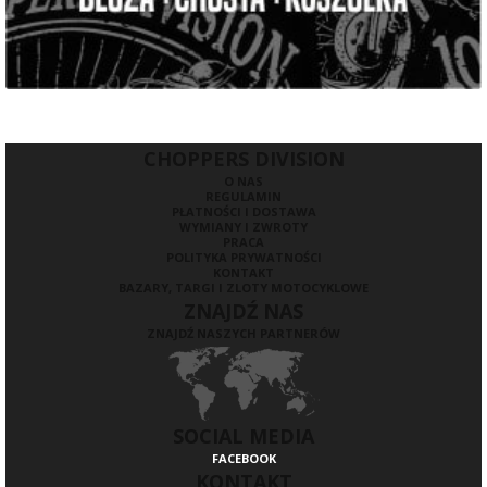
CHOPPERS DIVISION
O NAS
REGULAMIN
PŁATNOŚCI I DOSTAWA
WYMIANY I ZWROTY
PRACA
POLITYKA PRYWATNOŚCI
KONTAKT
BAZARY, TARGI I ZLOTY MOTOCYKLOWE
ZNAJDŹ NAS
ZNAJDŹ NASZYCH PARTNERÓW
SOCIAL MEDIA
FACEBOOK
KONTAKT