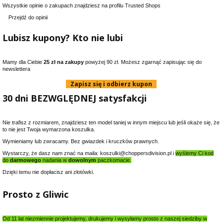
Wszystkie opinie o zakupach znajdziesz na profilu Trusted Shops
Przejdź do opinii
Lubisz kupony? Kto nie lubi
Mamy dla Ciebie
25 zł na zakupy
powyżej 90 zł. Możesz zgarnąć zapisując się do
newslettera
Zapisz się i odbierz kupon
30 dni BEZWGLĘDNEJ satysfakcji
Nie trafisz z rozmiarem, znajdziesz ten model taniej w innym miejscu lub jeśli okaże się, że
to nie jest Twoja wymarzona koszulka.
Wymieniamy lub zwracamy. Bez gwiazdek i kruczków prawnych.
Wystarczy, że dasz nam znać na maila: koszulki@choppersdivision.pl i
wyślemy Ci kod
do
darmowego
nadania w
dowolnym
paczkomacie.
Dzięki temu nie dopłacisz ani złotówki.
Prosto z Gliwic
Od 11 lat niezmiennie projektujemy, drukujemy i wysyłamy prosto z naszej siedziby w