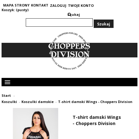
MAPA STRONY
KONTAKT
ZALOGUJ
TWOJE KONTO
Koszyk:
(pusty)
Szukaj
KOLEKCJA MĘSKA
Start
-
KOLEKCJA DAMSKA
Koszulki
-
Koszulki damskie
-
T-shirt damski Wings - Choppers Division
GRUBE I CIEPŁE BLUZY 400G
OPINIE KLIENTÓW
T-shirt damski Wings
- Choppers Division