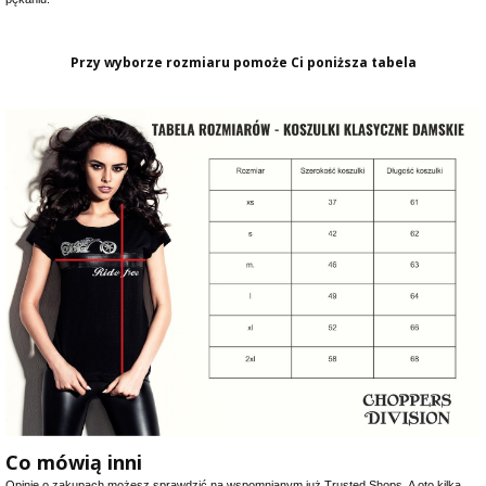
Przy wyborze rozmiaru pomoże Ci poniższa tabela
Co mówią inni
Opinie o zakupach możesz sprawdzić na wspomnianym już Trusted Shops. A oto kilka