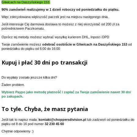
Gliwicach na Daszyńskiego 153.
90% zamówień realizujemy w 1 dzień roboczy od poniedziałku do piątku.
Więc zdecydowana większość paczek jest na miejscu następnego dnia.
Jeśli interesuje Cię darmowa dostawa to możesz z niej skorzystać od 200 zł za
pośrednictwem Paczkomatu.
Oprócz tej metody możesz wybrać wysyłkę kurierem DHL, Inpost i DPD
Twoje zamówienie możesz
odebrać osobiście w Gliwicach na Daszyńskiego 153
od
poniedziałku do piątku od 6:00 do 16:00
Kupuj i płać 30 dni po transakcji
Do wypłaty zostało jeszcze kilka dni?
Żaden problem.
Wybierz Paypo jako metodę płatność i zapłać za Twoje zamówienie nawet 30 dni
po zakupach.
To tyle. Chyba, że masz pytania
Jeśli tak to napisz maila:
kontakt@choppersdivision.pl
lub zadzwoń od poniedziałku do
piątku od 8 do 16 pod numer
32 230 45 60
Chętnie odpowiemy :)