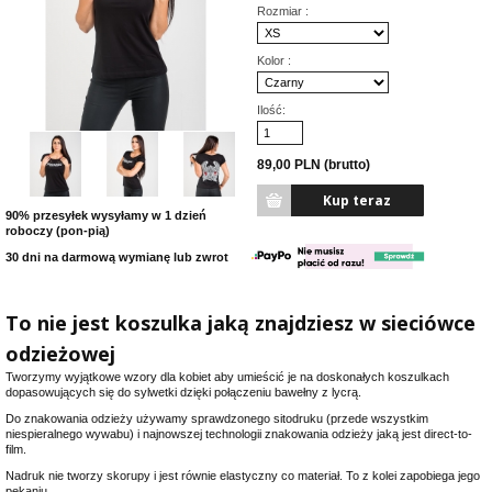
Rozmiar :
Kolor :
Ilość:
89,00 PLN (brutto)
90% przesyłek wysyłamy w 1 dzień
roboczy (pon-pią)
30 dni na darmową wymianę lub zwrot
To nie jest koszulka jaką znajdziesz w sieciówce
odzieżowej
Tworzymy wyjątkowe wzory dla kobiet aby umieścić je na doskonałych koszulkach
dopasowujących się do sylwetki dzięki połączeniu bawełny z lycrą.
Do znakowania odzieży używamy sprawdzonego sitodruku (przede wszystkim
niespieralnego wywabu) i najnowszej technologii znakowania odzieży jaką jest direct-to-
film.
Nadruk nie tworzy skorupy i jest równie elastyczny co materiał. To z kolei zapobiega jego
pękaniu.