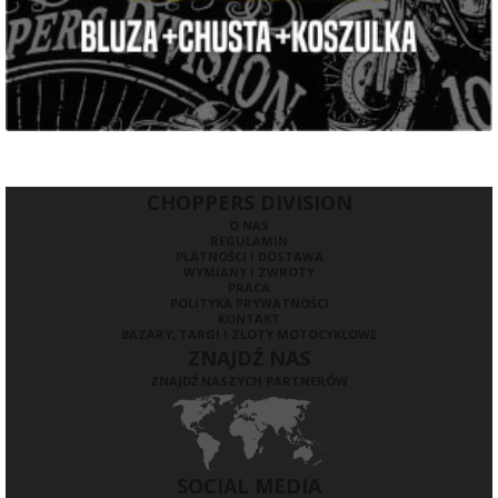
CHOPPERS DIVISION
O NAS
REGULAMIN
PŁATNOŚCI I DOSTAWA
WYMIANY I ZWROTY
PRACA
POLITYKA PRYWATNOŚCI
KONTAKT
BAZARY, TARGI I ZLOTY MOTOCYKLOWE
ZNAJDŹ NAS
ZNAJDŹ NASZYCH PARTNERÓW
SOCIAL MEDIA