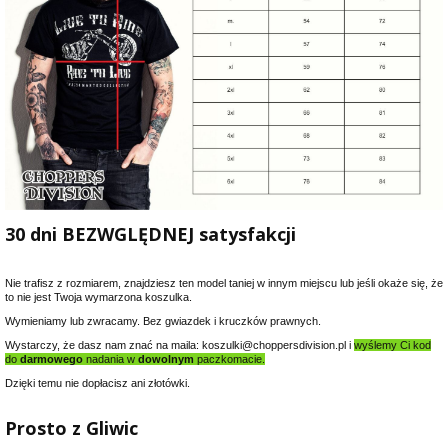
30 dni BEZWGLĘDNEJ satysfakcji
Nie trafisz z rozmiarem, znajdziesz ten model taniej w innym miejscu lub jeśli okaże się, że
to nie jest Twoja wymarzona koszulka.
Wymieniamy lub zwracamy. Bez gwiazdek i kruczków prawnych.
Wystarczy, że dasz nam znać na maila: koszulki@choppersdivision.pl i
wyślemy Ci kod
do
darmowego
nadania w
dowolnym
paczkomacie.
Dzięki temu nie dopłacisz ani złotówki.
Prosto z Gliwic