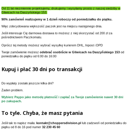
Od 11 lat niezmiennie projektujemy, drukujemy i wysyłamy prosto z naszej siedziby w
Gliwicach na Daszyńskiego 153.
90% zamówień realizujemy w 1 dzień roboczy od poniedziałku do piątku.
Więc zdecydowana większość paczek jest na miejscu następnego dnia.
Jeśli interesuje Cię darmowa dostawa to możesz z niej skorzystać od 200 zł za
pośrednictwem Paczkomatu.
Oprócz tej metody możesz wybrać wysyłkę kurierem DHL, Inpost i DPD
Twoje zamówienie możesz
odebrać osobiście w Gliwicach na Daszyńskiego 153
od
poniedziałku do piątku od 6:00 do 16:00
Kupuj i płać 30 dni po transakcji
Do wypłaty zostało jeszcze kilka dni?
Żaden problem.
Wybierz Paypo jako metodę płatność i zapłać za Twoje zamówienie nawet 30 dni
po zakupach.
To tyle. Chyba, że masz pytania
Jeśli tak to napisz maila:
kontakt@choppersdivision.pl
lub zadzwoń od poniedziałku do
piątku od 8 do 16 pod numer
32 230 45 60