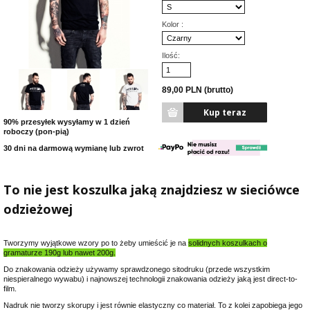
Kolor :
Ilość:
89,00 PLN (brutto)
90% przesyłek wysyłamy w 1 dzień
roboczy (pon-pią)
30 dni na darmową wymianę lub zwrot
To nie jest koszulka jaką znajdziesz w sieciówce
odzieżowej
Tworzymy wyjątkowe wzory po to żeby umieścić je na
solidnych koszulkach o
gramaturze 190g lub nawet 200g.
Do znakowania odzieży używamy sprawdzonego sitodruku (przede wszystkim
niespieralnego wywabu) i najnowszej technologii znakowania odzieży jaką jest direct-to-
film.
Nadruk nie tworzy skorupy i jest równie elastyczny co materiał. To z kolei zapobiega jego