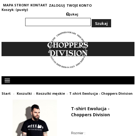
MAPA STRONY
KONTAKT
ZALOGUJ
TWOJE KONTO
Koszyk:
(pusty)
Szukaj
KOLEKCJA MĘSKA
Start
-
Koszulki
-
Koszulki męskie
-
T-shirt Ewolucja - Choppers Division
KOLEKCJA DAMSKA
GRUBE I CIEPŁE BLUZY 400G
T-shirt Ewolucja -
OPINIE KLIENTÓW
Choppers Division
Rozmiar :