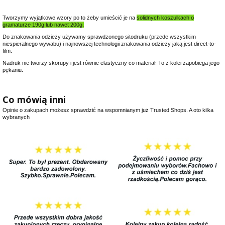
Tworzymy wyjątkowe wzory po to żeby umieścić je na
solidnych koszulkach o
gramaturze 190g lub nawet 200g.
Do znakowania odzieży używamy sprawdzonego sitodruku (przede wszystkim
niespieralnego wywabu) i najnowszej technologii znakowania odzieży jaką jest direct-to-
film.
Nadruk nie tworzy skorupy i jest równie elastyczny co materiał. To z kolei zapobiega jego
pękaniu.
Co mówią inni
Opinie o zakupach możesz sprawdzić na wspomnianym już Trusted Shops. A oto kilka
wybranych