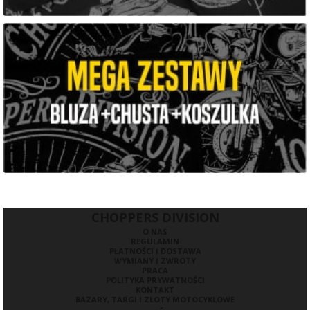
CHOPPERS DIVISION
O NAS
REGULAMIN
PŁATNOŚCI I DOSTAWA
WYMIANY I ZWROTY
PRACA
POLITYKA PRYWATNOŚCI
KONTAKT
BAZARY, TARGI I ZLOTY MOTOCYKLOWE