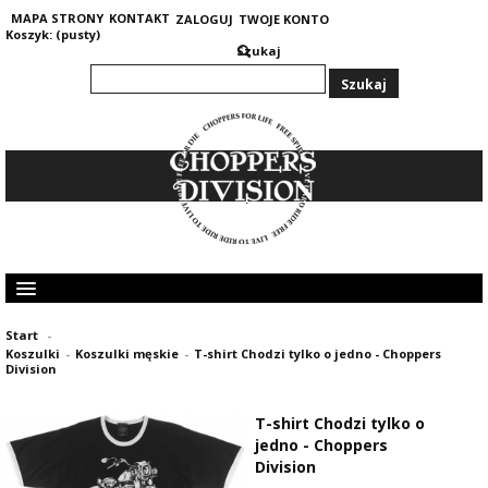
MAPA STRONY
KONTAKT
ZALOGUJ
TWOJE KONTO
Koszyk:
(pusty)
Szukaj
KOLEKCJA MĘSKA
Start
-
KOLEKCJA DAMSKA
Koszulki
-
Koszulki męskie
-
T-shirt Chodzi tylko o jedno - Choppers
GRUBE I CIEPŁE BLUZY 400G
Division
OPINIE KLIENTÓW
T-shirt Chodzi tylko o
jedno - Choppers
Division