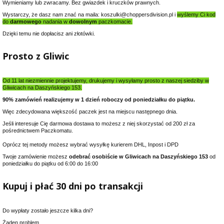
Wymieniamy lub zwracamy. Bez gwiazdek i kruczków prawnych.
Wystarczy, że dasz nam znać na maila: koszulki@choppersdivision.pl i
wyślemy Ci kod
do
darmowego
nadania w
dowolnym
paczkomacie.
Dzięki temu nie dopłacisz ani złotówki.
Prosto z Gliwic
Od 11 lat niezmiennie projektujemy, drukujemy i wysyłamy prosto z naszej siedziby w
Gliwicach na Daszyńskiego 153.
90% zamówień realizujemy w 1 dzień roboczy od poniedziałku do piątku.
Więc zdecydowana większość paczek jest na miejscu następnego dnia.
Jeśli interesuje Cię darmowa dostawa to możesz z niej skorzystać od 200 zł za
pośrednictwem Paczkomatu.
Oprócz tej metody możesz wybrać wysyłkę kurierem DHL, Inpost i DPD
Twoje zamówienie możesz
odebrać osobiście w Gliwicach na Daszyńskiego 153
od
poniedziałku do piątku od 6:00 do 16:00
Kupuj i płać 30 dni po transakcji
Do wypłaty zostało jeszcze kilka dni?
Żaden problem.