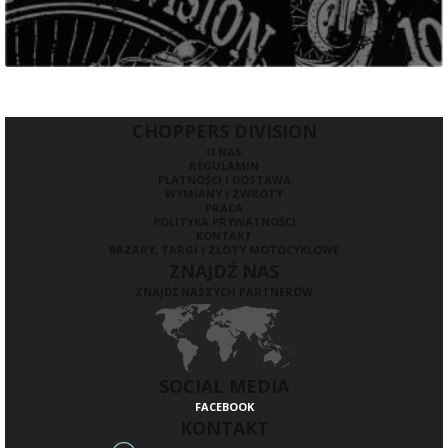
CHOPPERS DIVISION
O NAS
REGULAMIN
PŁATNOŚCI I DOSTAWA
WYMIANY I ZWROTY
PRACA
POLITYKA PRYWATNOŚCI
KONTAKT
BAZARY, TARGI I ZLOTY MOTOCYKLOWE
ZNAJDŹ NAS
ZNAJDŹ NASZYCH PARTNERÓW
SOCIAL MEDIA
FACEBOOK
KONTAKT