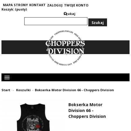
MAPA STRONY
KONTAKT
ZALOGUJ
TWOJE KONTO
Koszyk:
(pusty)
Szukaj
KOLEKCJA MĘSKA
Start
-
Koszulki
-
Bokserka Motor Division 66 - Choppers Division
KOLEKCJA DAMSKA
GRUBE I CIEPŁE BLUZY 400G
Bokserka Motor
OPINIE KLIENTÓW
Division 66 -
Choppers Division