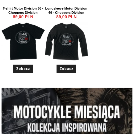
T-shirt Motor Division 66 -
Longsleeve Motor Division
Choppers Division
66 - Choppers Division
89,00 PLN
89,00 PLN
Zobacz
Zobacz