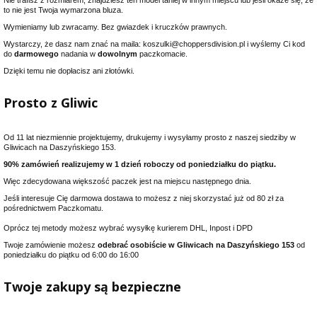
to nie jest Twoja wymarzona bluza.
Wymieniamy lub zwracamy. Bez gwiazdek i kruczków prawnych.
Wystarczy, że dasz nam znać na maila: koszulki@choppersdivision.pl i wyślemy Ci kod
do
darmowego
nadania w
dowolnym
paczkomacie.
Dzięki temu nie dopłacisz ani złotówki.
Prosto z Gliwic
Od 11 lat niezmiennie projektujemy, drukujemy i wysyłamy prosto z naszej siedziby w
Gliwicach na Daszyńskiego 153.
90% zamówień realizujemy w 1 dzień roboczy od poniedziałku do piątku.
Więc zdecydowana większość paczek jest na miejscu następnego dnia.
Jeśli interesuje Cię darmowa dostawa to możesz z niej skorzystać już od 80 zł za
pośrednictwem Paczkomatu.
Oprócz tej metody możesz wybrać wysyłkę kurierem DHL, Inpost i DPD
Twoje zamówienie możesz
odebrać osobiście w Gliwicach na Daszyńskiego 153
od
poniedziałku do piątku od 6:00 do 16:00
Twoje zakupy są bezpieczne