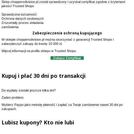
Sklep choppersdivision.pl został sprawdzony i uzyskał certyfikat zgodnie
z kryteriami
jakości Trusted Shops
Sprawdzona tożsamość
Ochrona danych osobowych
Zrozumiały proces składania
zamówienia
Zabezpieczenie ochroną kupującego
W sklepie choppersdivision.pl można skorzystać z gwarancji Trusted Shops i
zabezpieczyć zakupy do kwoty 10 000 zł.
Więcej informacji na profilu sklepu w Trusted Shops.
Zobacz Certyfikat
Kupuj i płać 30 dni po transakcji
Do wypłaty zostało jeszcze kilka dni?
Żaden problem.
Wybierz Paypo jako metodę płatność i zapłać za Twoje zamówienie nawet 30 dni po
zakupach.
Lubisz kupony? Kto nie lubi