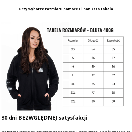
Przy wyborze rozmiaru pomoże Ci poniższa tabela
30 dni BEZWGLĘDNEJ satysfakcji
Nie trafisz z rozmiarem, znajdziesz ten model taniej w innym miejscu lub jeśli okaże się, że