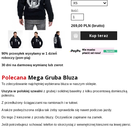
Ilość:
269,00 PLN (brutto)
90% przesyłek wysyłamy w 1 dzień
roboczy (pon-pią)
30 dni na darmową wymianę lub zwrot
Polecana
Mega Gruba Bluza
To zdecydowanie najchętniej wybierana bluza w naszym sklepie.
Uszyta w polskiej szwalni
z grubej i solidnej bawełny z kilku procentową domieszką
poliestru.
Z przedłużony ściągaczami na ramionach i w tułowi.
A także podwyższona stójka tak żeby sprawdziła się nawet podczas jazdy.
Do tego 2 kieszenie z przodu bluzy. Oczywiście zapinane na zamek.
Jeśli potrzebujesz schować telefon to skorzystaj z wewnętrznej kieszeni na lewej piersi.