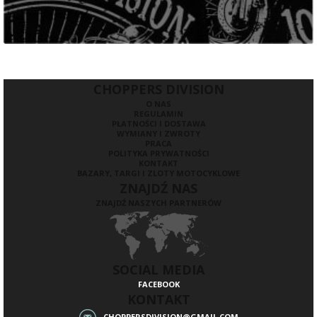
CHOPPERS DIVISION
O NAS
REGULAMIN
PŁATNOŚCI I DOSTAWA
WYMIANY I ZWROTY
PRACA
POLITYKA PRYWATNOŚCI
KONTAKT
BAZARY, TARGI I ZLOTY MOTOCYKLOWE
ZNAJDŹ NAS
ZNAJDŹ NASZYCH PARTNERÓW
SOCIAL MEDIA
FACEBOOK
KONTAKT
CHOPPERSDIVISION@GMAIL.COM