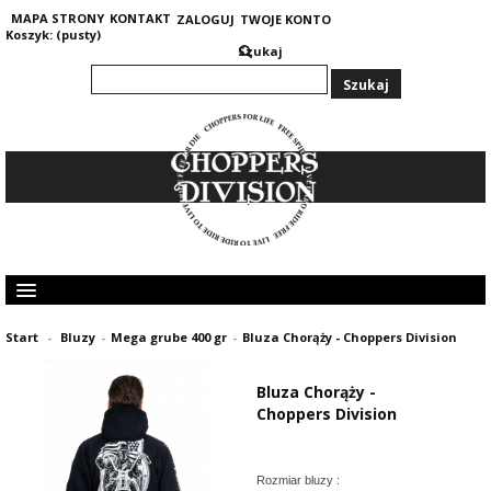
MAPA STRONY
KONTAKT
ZALOGUJ
TWOJE KONTO
Koszyk:
(pusty)
Szukaj
KOLEKCJA MĘSKA
Start
-
Bluzy
-
Mega grube 400 gr
-
Bluza Chorąży - Choppers Division
KOLEKCJA DAMSKA
GRUBE I CIEPŁE BLUZY 400G
Bluza Chorąży -
OPINIE KLIENTÓW
Choppers Division
Rozmiar bluzy :