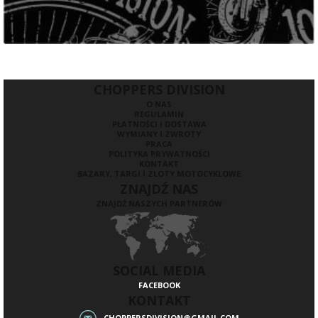
CHOPPERS DIVISION
O NAS
REGULAMIN
PŁATNOŚCI I DOSTAWA
WYMIANY I ZWROTY
PRACA
POLITYKA PRYWATNOŚCI
KONTAKT
BAZARY, TARGI I ZLOTY MOTOCYKLOWE
ZNAJDŹ NAS
ZNAJDŹ NASZYCH PARTNERÓW
SOCIAL MEDIA
FACEBOOK
KONTAKT
CHOPPERSDIVISION@GMAIL.COM