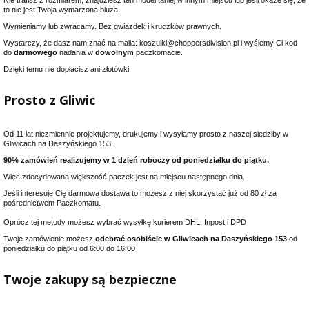
to nie jest Twoja wymarzona bluza.
Wymieniamy lub zwracamy. Bez gwiazdek i kruczków prawnych.
Wystarczy, że dasz nam znać na maila: koszulki@choppersdivision.pl i wyślemy Ci kod
do
darmowego
nadania w
dowolnym
paczkomacie.
Dzięki temu nie dopłacisz ani złotówki.
Prosto z Gliwic
Od 11 lat niezmiennie projektujemy, drukujemy i wysyłamy prosto z naszej siedziby w
Gliwicach na Daszyńskiego 153.
90% zamówień realizujemy w 1 dzień roboczy od poniedziałku do piątku.
Więc zdecydowana większość paczek jest na miejscu następnego dnia.
Jeśli interesuje Cię darmowa dostawa to możesz z niej skorzystać już od 80 zł za
pośrednictwem Paczkomatu.
Oprócz tej metody możesz wybrać wysyłkę kurierem DHL, Inpost i DPD
Twoje zamówienie możesz
odebrać osobiście w Gliwicach na Daszyńskiego 153
od
poniedziałku do piątku od 6:00 do 16:00
Twoje zakupy są bezpieczne