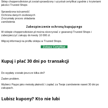
Sklep choppersdivision.pl został sprawdzony i uzyskał certyfikat zgodnie
z kryteriami
jakości Trusted Shops
Sprawdzona tożsamość
Ochrona danych osobowych
Zrozumiały proces składania
zamówienia
Zabezpieczenie ochroną kupującego
W sklepie choppersdivision.pl można skorzystać z gwarancji Trusted Shops i
zabezpieczyć zakupy do kwoty 10 000 zł.
Więcej informacji na profilu sklepu w Trusted Shops.
Zobacz Certyfikat
Kupuj i płać 30 dni po transakcji
Do wypłaty zostało jeszcze kilka dni?
Żaden problem.
Wybierz Paypo jako metodę płatność i zapłać za Twoje zamówienie nawet 30 dni po
zakupach.
Lubisz kupony? Kto nie lubi