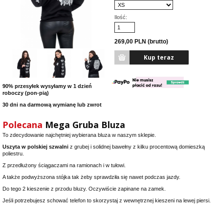
Ilość:
269,00 PLN (brutto)
90% przesyłek wysyłamy w 1 dzień
roboczy (pon-pią)
30 dni na darmową wymianę lub zwrot
Polecana
Mega Gruba Bluza
To zdecydowanie najchętniej wybierana bluza w naszym sklepie.
Uszyta w polskiej szwalni
z grubej i solidnej bawełny z kilku procentową domieszką
poliestru.
Z przedłużony ściągaczami na ramionach i w tułowi.
A także podwyższona stójka tak żeby sprawdziła się nawet podczas jazdy.
Do tego 2 kieszenie z przodu bluzy. Oczywiście zapinane na zamek.
Jeśli potrzebujesz schować telefon to skorzystaj z wewnętrznej kieszeni na lewej piersi.