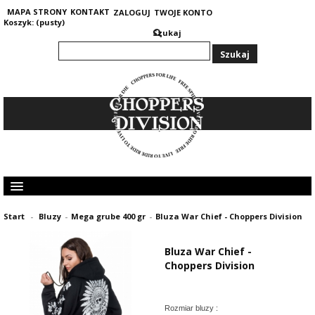
MAPA STRONY
KONTAKT
ZALOGUJ
TWOJE KONTO
Koszyk:
(pusty)
Szukaj
KOLEKCJA MĘSKA
Start
-
Bluzy
-
Mega grube 400 gr
-
Bluza War Chief - Choppers Division
KOLEKCJA DAMSKA
GRUBE I CIEPŁE BLUZY 400G
Bluza War Chief -
OPINIE KLIENTÓW
Choppers Division
Rozmiar bluzy :