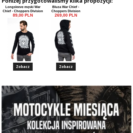
Poniżej przygotowaliśmy kilka propozycji:
Longsleeve męski War
Bluza War Chief -
Chief - Choppers Division
Choppers Division
89,00 PLN
269,00 PLN
Zobacz
Zobacz