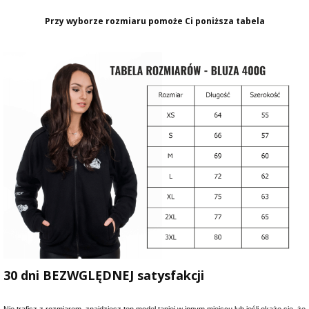
Przy wyborze rozmiaru pomoże Ci poniższa tabela
30 dni BEZWGLĘDNEJ satysfakcji
Nie trafisz z rozmiarem, znajdziesz ten model taniej w innym miejscu lub jeśli okaże się, że