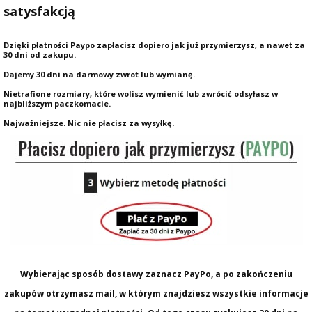
satysfakcją
Dzięki płatności Paypo zapłacisz dopiero jak już przymierzysz, a nawet za
30 dni od zakupu.
Dajemy 30 dni na darmowy zwrot lub wymianę.
Nietrafione rozmiary, które wolisz wymienić lub zwrócić odsyłasz w
najbliższym paczkomacie.
Najważniejsze. Nic nie płacisz za wysyłkę.
Wybierając sposób dostawy zaznacz PayPo, a po zakończeniu
zakupów otrzymasz mail, w którym znajdziesz wszystkie informacje