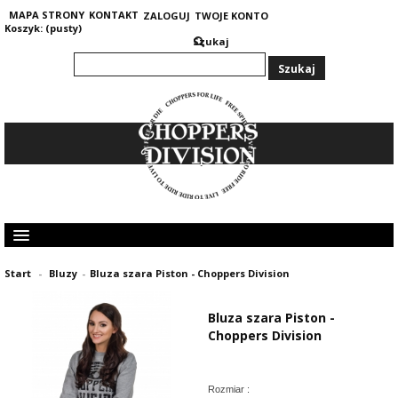
MAPA STRONY
KONTAKT
ZALOGUJ
TWOJE KONTO
Koszyk:
(pusty)
Szukaj
KOLEKCJA MĘSKA
Start
-
Bluzy
-
Bluza szara Piston - Choppers Division
KOLEKCJA DAMSKA
GRUBE I CIEPŁE BLUZY 400G
Bluza szara Piston -
OPINIE KLIENTÓW
Choppers Division
Rozmiar :