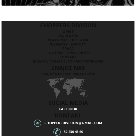
CHOPPERS DIVISION
O NAS
REGULAMIN
PŁATNOŚCI I DOSTAWA
WYMIANY I ZWROTY
PRACA
POLITYKA PRYWATNOŚCI
KONTAKT
BAZARY, TARGI I ZLOTY MOTOCYKLOWE
ZNAJDŹ NAS
ZNAJDŹ NASZYCH PARTNERÓW
SOCIAL MEDIA
FACEBOOK
KONTAKT
CHOPPERSDIVISION@GMAIL.COM
32 230 45 60